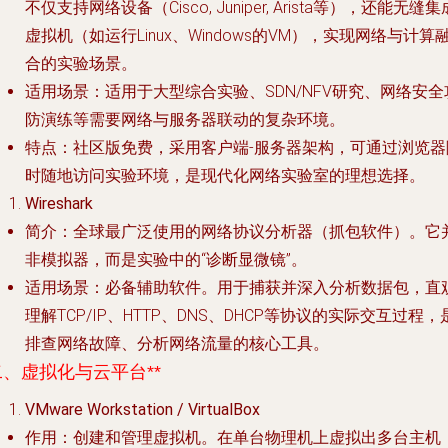
不仅支持网络设备（Cisco, Juniper, Arista等），还能无缝集
虚拟机（如运行Linux、Windows的VM），实现网络与计算
合的实验场景。
适用场景
：适用于大型综合实验、SDN/NFV研究、网络安全
防演练等需要网络与服务器联动的复杂环境。
特点
：社区版免费，采用客户端-服务器架构，可通过浏览器
时随地访问实验环境，是现代化网络实验室的理想选择。
Wireshark
简介
：全球最广泛使用的网络协议分析器（抓包软件）。它
非模拟器，而是实验中的“诊断显微镜”。
适用场景
：
必备辅助软件
。用于捕获并深入分析数据包，直
理解TCP/IP、HTTP、DNS、DHCP等协议的实际交互过程，
排查网络故障、分析网络流量的核心工具。
二、虚拟化与云平台**
VMware Workstation / VirtualBox
作用
：创建和管理虚拟机。在单台物理机上虚拟出多台主机