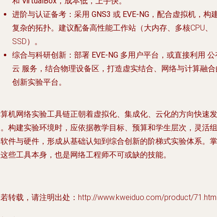
和
VirtualBox
，成本低，上手快。
进阶与认证备考
：采用
GNS3
或
EVE-NG
，配合虚拟机，构
复杂的拓扑。建议配备高性能工作站（大内存、多核CPU、
SSD）。
综合与科研创新
：部署
EVE-NG
多用户平台，或直接利用
公
云
服务，结合物理设备区，打造虚实结合、网络与计算融合
创新实验平台。
计算机网络实验工具链正朝着虚拟化、集成化、云化的方向快速
展。构建实验环境时，应依据教学目标、预算和学生层次，灵活
合软件与硬件，形成从基础认知到综合创新的阶梯式实验体系。
握这些工具本身，也是网络工程师不可或缺的技能。
若转载，请注明出处：http://www.kweiduo.com/product/71.htm